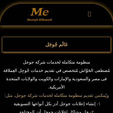
خطي
لى
لمحتوى
أطلب الان خِدمتك
خَدمات التسويق الإلكتروني
عَالَم جُوجَل
منظومة متكاملة لخدمات شركة جوجل
مُصطفى الحَوَّاش
مُتخصص في تقديم خدمات جُوجِل العِملاقة
فى مصر والسعودية والإمارات والكويت والولايات المتحدة
الأمريكية.
ويُمكنني تقديم منظومة متكاملة لخدمات شركة جوجل، مثل
:
۱-
إنشاء إعلانات جوجل أدز بكل أنواعها التسويقية
۲-
حل مشاكل إعلانات جوجل أدز المختلفة