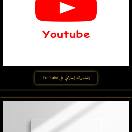
إنشاء براند إحترافي على YouTube